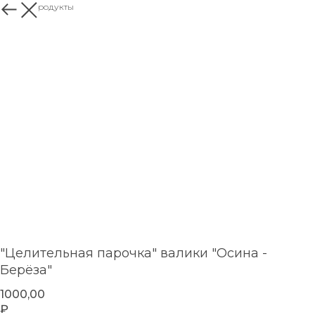
Другие продукты
"Целительная парочка" валики "Осина -
Берёза"
1000,00
₽